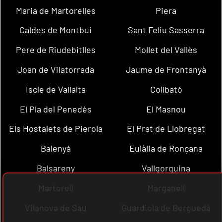
Maria de Martorelles
Piera
Caldes de Montbui
Sant Feliu Sasserra
Pere de Riudebitlles
Mollet del Vallès
Joan de Vilatorrada
Jaume de Frontanyà
Iscle de Vallalta
Collbató
El Pla del Penedès
El Masnou
Els Hostalets de Pierola
El Prat de Llobregat
Balenyà
Eulàlia de Ronçana
Balsareny
Vallgorguina
Martorell
Marganell
Vilanova de Sau
Guardiola de Berguedà