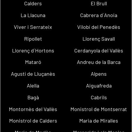
Calders
El Brull
La Llacuna
Cabrera d´Anoia
Viver i Serrateix
Vilobí del Penedès
Ripollet
Llorenç Savall
Llorenç d´Hortons
Cerdanyola del Vallès
Mataró
Andreu de la Barca
Agustí de Lluçanès
Alpens
Alella
Aiguafreda
Bagà
Cabrils
Montornès del Vallès
Monistrol de Montserrat
Monistrol de Calders
Maria de Miralles