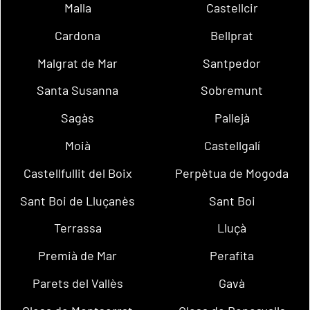
Malla
Castellcir
Cardona
Bellprat
Malgrat de Mar
Santpedor
Santa Susanna
Sobremunt
Sagàs
Pallejà
Moià
Castellgalí
Castellfullit del Boix
Perpètua de Mogoda
Sant Boi de Lluçanès
Sant Boi
Terrassa
Lluçà
Premià de Mar
Perafita
Parets del Vallès
Gavà