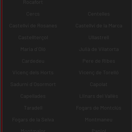
Rocafort
Cercs
Centelles
Castellví de Rosanes
Castellví de la Marca
Castellterçol
Ullastrell
Maria d´Oló
Julià de Vilatorta
Cardedeu
Pere de Ribes
Vicenç dels Horts
Vicenç de Torelló
Sadurní d´Osormort
Capolat
Capellades
Llinars del Vallès
Taradell
Fogars de Montclús
Fogars de la Selva
Montmaneu
Montmajor
Papiol