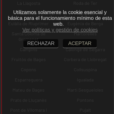
La Llagosta
Roda de Ter
Utilizamos solamente la cookie esencial y
Cubelles
Vallcebre
básica para el funcionamiento mínimo de esta
Eulàlia de Riuprimer
Eugènia de Berga
web.
Ver políticas y gestión de cookies
Santa Coloma de
Martorelles
Gramenet
RECHAZAR
ACEPTAR
Campins
Calonge de Segarra
Fruitós de Bages
Corbera de Llobregat
Copons
Collsuspina
Esparreguera
Igualada
Mateu de Bages
Martí Sesgueioles
Prats de Lluçanès
Pontons
Pont de Vilomara i
Pujalt