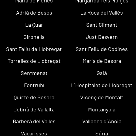
Maria de Merlès
Margarida i els Monjos
Adrià de Besòs
La Roca del Vallès
La Quar
Sant Climent
Gironella
Just Desvern
Sant Feliu de Llobregat
Sant Feliu de Codines
Torrelles de Llobregat
Maria de Besora
Sentmenat
Gaià
Fontrubí
L´Hospitalet de Llobregat
Quirze de Besora
Vicenç de Montalt
Cebrià de Vallalta
Muntanyola
Barberà del Vallès
Vallbona d´Anoia
Vacarisses
Súria