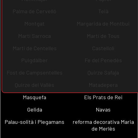
Palma de Cervelló
Teià
Montgat
Margarida de Montbui
Martí Sarroca
Martí de Tous
Martí de Centelles
Castellolí
Puigdàlber
Fe del Penedès
Fost de Campsentelles
Quirze Safaja
Quirze del Vallès
Matadepera
Masquefa
Els Prats de Rei
Gelida
Navas
Palau-solità i Plegamans
reforma decorativa Maria
de Merlès