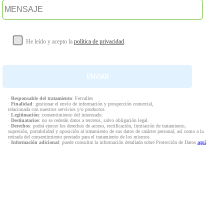
He leído y acepto la
política de privacidad
.
·
Responsable del tratamiento
: Fervalles
·
Finalidad
: gestionar el envío de información y prospección comercial,
relacionada con nuestros servicios y/o productos.
·
Legitimación
: consentimiento del interesado.
·
Destinatarios
: no se cederán datos a terceros, salvo obligación legal.
·
Derechos
: podrá ejercer los derechos de acceso, rectificación, limitación de tratamiento,
supresión, portabilidad y oposición al tratamiento de sus datos de carácter personal, así como a la
retirada del consentimiento prestado para el tratamiento de los mismos.
·
Información adicional
: puede consultar la información detallada sobre Protección de Datos
aquí
.