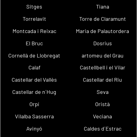
Sitges
Tiana
Torrelavit
Torre de Claramunt
Montcada i Reixac
Maria de Palautordera
El Bruc
Dosrius
Cornellà de Llobregat
artomeu del Grau
Calaf
Castellbell i el Vilar
Castellar del Vallès
Castellar del Riu
Castellar de n´Hug
Seva
Orpí
Oristà
Vilalba Sasserra
Veciana
Avinyó
Caldes d´Estrac