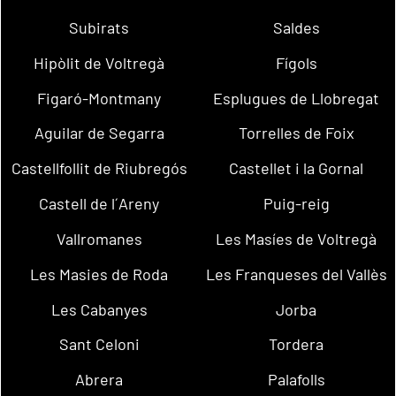
Subirats
Saldes
Hipòlit de Voltregà
Fígols
Figaró-Montmany
Esplugues de Llobregat
Aguilar de Segarra
Torrelles de Foix
Castellfollit de Riubregós
Castellet i la Gornal
Castell de l´Areny
Puig-reig
Vallromanes
Les Masíes de Voltregà
Les Masies de Roda
Les Franqueses del Vallès
Les Cabanyes
Jorba
Sant Celoni
Tordera
Abrera
Palafolls