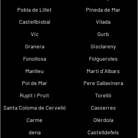
Pobla de Lillet
Pineda de Mar
Castellbisbal
Vilada
Vic
Gurb
Granera
Gisclareny
Fonollosa
Folgueroles
Manlleu
Martí d´Albars
Pol de Mar
Pere Sallavinera
Rupit i Pruit
Torelló
Santa Coloma de Cervelló
Casserres
Carme
Olèrdola
dena
Castelldefels