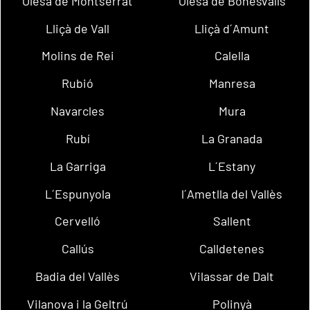
Olesa de Montserrat
Olesa de Bonesvalls
Lliçà de Vall
Lliçà d´Amunt
Molins de Rei
Calella
Rubió
Manresa
Navarcles
Mura
Rubí
La Granada
La Garriga
L´Estany
L´Espunyola
l´Ametlla del Vallès
Cervelló
Sallent
Callús
Calldetenes
Badia del Vallès
Vilassar de Dalt
Vilanova i la Geltrú
Polinyà