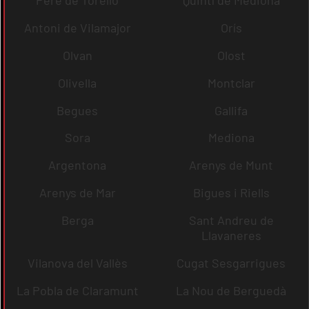
Pere de Torelló
Quintí de Mediona
Antoni de Vilamajor
Orís
Olvan
Olost
Olivella
Montclar
Begues
Gallifa
Sora
Mediona
Argentona
Arenys de Munt
Arenys de Mar
Bigues i Riells
Berga
Sant Andreu de
Llavaneres
Vilanova del Vallès
Cugat Sesgarrigues
La Pobla de Claramunt
La Nou de Berguedà