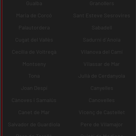
Gualba
Granollers
Maria de Corcó
Sant Esteve Sesrovires
Palautordera
Sabadell
Cugat del Vallès
Sadurní d´Anoia
Cecília de Voltregà
Vilanova del Camí
Montseny
Vilassar de Mar
Tona
Julià de Cerdanyola
Joan Despí
Canyelles
Cànoves i Samalús
Canovelles
Canet de Mar
Vicenç de Castellet
Salvador de Guardiola
Pere de Vilamajor