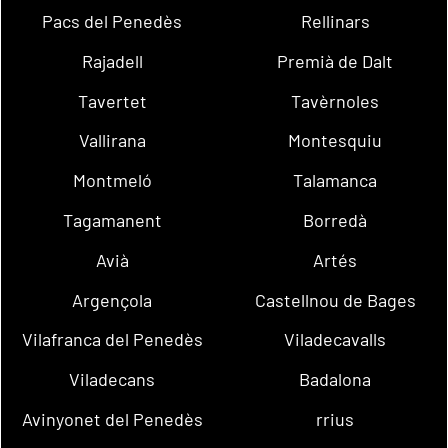
Pacs del Penedès
Rellinars
Rajadell
Premià de Dalt
Tavertet
Tavèrnoles
Vallirana
Montesquiu
Montmeló
Talamanca
Tagamanent
Borredà
Avià
Artés
Argençola
Castellnou de Bages
Vilafranca del Penedès
Viladecavalls
Viladecans
Badalona
Avinyonet del Penedès
rrius