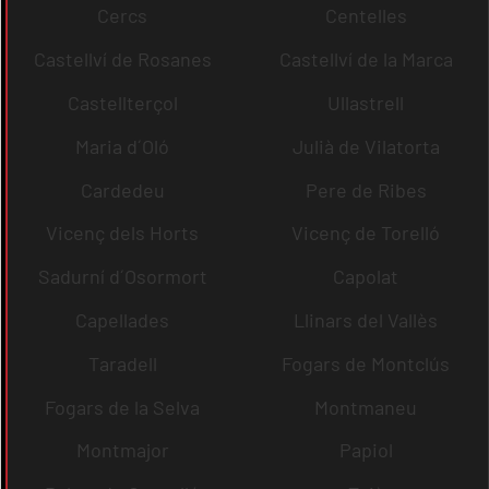
Cercs
Centelles
Castellví de Rosanes
Castellví de la Marca
Castellterçol
Ullastrell
Maria d´Oló
Julià de Vilatorta
Cardedeu
Pere de Ribes
Vicenç dels Horts
Vicenç de Torelló
Sadurní d´Osormort
Capolat
Capellades
Llinars del Vallès
Taradell
Fogars de Montclús
Fogars de la Selva
Montmaneu
Montmajor
Papiol