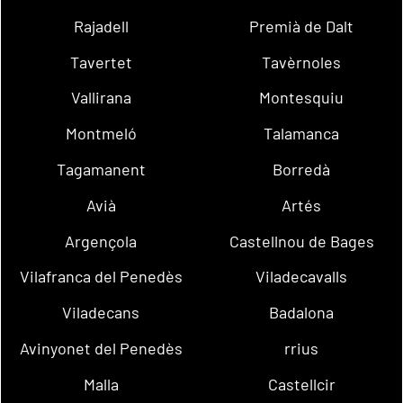
Rajadell
Premià de Dalt
Tavertet
Tavèrnoles
Vallirana
Montesquiu
Montmeló
Talamanca
Tagamanent
Borredà
Avià
Artés
Argençola
Castellnou de Bages
Vilafranca del Penedès
Viladecavalls
Viladecans
Badalona
Avinyonet del Penedès
rrius
Malla
Castellcir