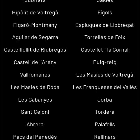
Hipòlit de Voltregà
Fígols
Figaró-Montmany
Esplugues de Llobregat
Aguilar de Segarra
Torrelles de Foix
Castellfollit de Riubregós
Castellet i la Gornal
Castell de l´Areny
Puig-reig
Vallromanes
Les Masíes de Voltregà
Les Masies de Roda
Les Franqueses del Vallès
Les Cabanyes
Jorba
Sant Celoni
Tordera
Abrera
Palafolls
Pacs del Penedès
Rellinars