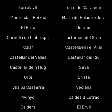
Torrelavit
Torre de Claramunt
Montcada i Reixac
Maria de Palautordera
El Bruc
Dosrius
Cornellà de Llobregat
artomeu del Grau
Calaf
Castellbell i el Vilar
Castellar del Vallès
Castellar del Riu
Castellar de n´Hug
Seva
Orpí
Oristà
Vilalba Sasserra
Veciana
Avinyó
Caldes d´Estrac
Calders
El Brull