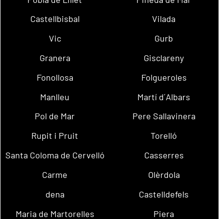
Castellbisbal
Vilada
Vic
Gurb
Granera
Gisclareny
Fonollosa
Folgueroles
Manlleu
Martí d´Albars
Pol de Mar
Pere Sallavinera
Rupit i Pruit
Torelló
Santa Coloma de Cervelló
Casserres
Carme
Olèrdola
dena
Castelldefels
Maria de Martorelles
Piera