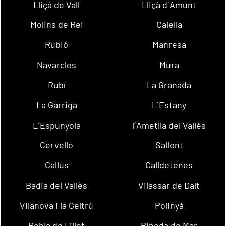
Lliçà de Vall
Lliçà d´Amunt
Molins de Rei
Calella
Rubió
Manresa
Navarcles
Mura
Rubí
La Granada
La Garriga
L´Estany
L´Espunyola
l´Ametlla del Vallès
Cervelló
Sallent
Callús
Calldetenes
Badia del Vallès
Vilassar de Dalt
Vilanova i la Geltrú
Polinyà
Pobla de Lillet
Pineda de Mar