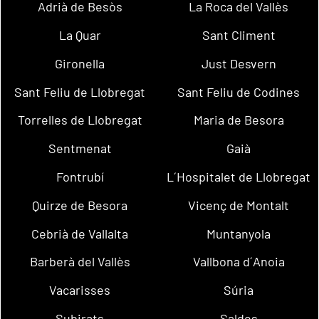
Adrià de Besòs
La Roca del Vallès
La Quar
Sant Climent
Gironella
Just Desvern
Sant Feliu de Llobregat
Sant Feliu de Codines
Torrelles de Llobregat
Maria de Besora
Sentmenat
Gaià
Fontrubí
L´Hospitalet de Llobregat
Quirze de Besora
Vicenç de Montalt
Cebrià de Vallalta
Muntanyola
Barberà del Vallès
Vallbona d´Anoia
Vacarisses
Súria
Subirats
Saldes