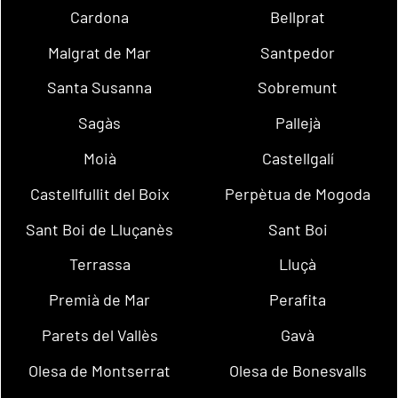
Cardona
Bellprat
Malgrat de Mar
Santpedor
Santa Susanna
Sobremunt
Sagàs
Pallejà
Moià
Castellgalí
Castellfullit del Boix
Perpètua de Mogoda
Sant Boi de Lluçanès
Sant Boi
Terrassa
Lluçà
Premià de Mar
Perafita
Parets del Vallès
Gavà
Olesa de Montserrat
Olesa de Bonesvalls