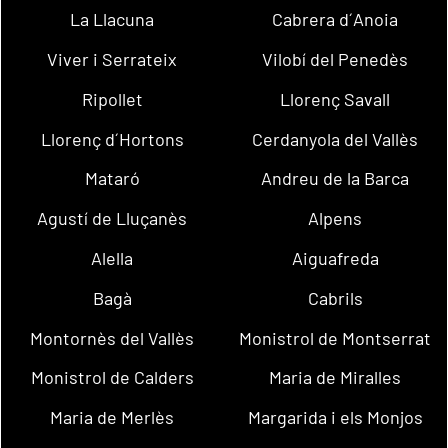
La Llacuna
Cabrera d´Anoia
Viver i Serrateix
Vilobí del Penedès
Ripollet
Llorenç Savall
Llorenç d´Hortons
Cerdanyola del Vallès
Mataró
Andreu de la Barca
Agustí de Lluçanès
Alpens
Alella
Aiguafreda
Bagà
Cabrils
Montornès del Vallès
Monistrol de Montserrat
Monistrol de Calders
Maria de Miralles
Maria de Merlès
Margarida i els Monjos