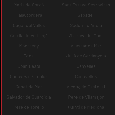
Maria de Corcó
Sant Esteve Sesrovires
Palautordera
Sabadell
Cugat del Vallès
Sadurní d´Anoia
Cecília de Voltregà
Vilanova del Camí
Montseny
Vilassar de Mar
Tona
Julià de Cerdanyola
Joan Despí
Canyelles
Cànoves i Samalús
Canovelles
Canet de Mar
Vicenç de Castellet
Salvador de Guardiola
Pere de Vilamajor
Pere de Torelló
Quintí de Mediona