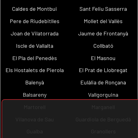
Caldes de Montbui
Sant Feliu Sasserra
Pere de Riudebitlles
Mollet del Vallès
Joan de Vilatorrada
Jaume de Frontanyà
Iscle de Vallalta
Collbató
El Pla del Penedès
El Masnou
Els Hostalets de Pierola
El Prat de Llobregat
Balenyà
Eulàlia de Ronçana
Balsareny
Vallgorguina
Martorell
Marganell
Vilanova de Sau
Guardiola de Berguedà
Gualba
Granollers