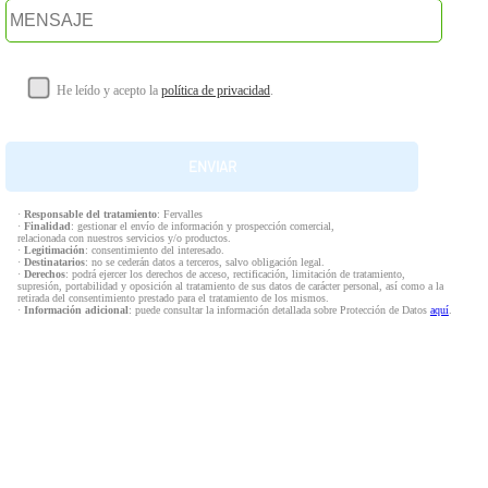
He leído y acepto la
política de privacidad
.
·
Responsable del tratamiento
: Fervalles
·
Finalidad
: gestionar el envío de información y prospección comercial,
relacionada con nuestros servicios y/o productos.
·
Legitimación
: consentimiento del interesado.
·
Destinatarios
: no se cederán datos a terceros, salvo obligación legal.
·
Derechos
: podrá ejercer los derechos de acceso, rectificación, limitación de tratamiento,
supresión, portabilidad y oposición al tratamiento de sus datos de carácter personal, así como a la
retirada del consentimiento prestado para el tratamiento de los mismos.
·
Información adicional
: puede consultar la información detallada sobre Protección de Datos
aquí
.