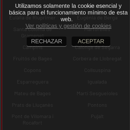
Utilizamos solamente la cookie esencial y
Cubelles
Vallcebre
básica para el funcionamiento mínimo de esta
Eulàlia de Riuprimer
Eugènia de Berga
web.
Ver políticas y gestión de cookies
Santa Coloma de
Martorelles
Gramenet
RECHAZAR
ACEPTAR
Campins
Calonge de Segarra
Fruitós de Bages
Corbera de Llobregat
Copons
Collsuspina
Esparreguera
Igualada
Mateu de Bages
Martí Sesgueioles
Prats de Lluçanès
Pontons
Pont de Vilomara i
Pujalt
Rocafort