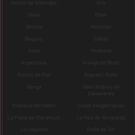
Antoni de Vilamajor
Orís
Olvan
Olost
Olivella
Montclar
Begues
Gallifa
Sora
Mediona
Argentona
Arenys de Munt
Arenys de Mar
Bigues i Riells
Berga
Sant Andreu de
Llavaneres
Vilanova del Vallès
Cugat Sesgarrigues
La Pobla de Claramunt
La Nou de Berguedà
La Llagosta
Roda de Ter