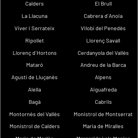
Calders
El Brull
La Llacuna
Cabrera d´Anoia
Viver i Serrateix
Vilobí del Penedès
Ripollet
Llorenç Savall
Llorenç d´Hortons
Cerdanyola del Vallès
Mataró
Andreu de la Barca
Agustí de Lluçanès
Alpens
Alella
Aiguafreda
Bagà
Cabrils
Montornès del Vallès
Monistrol de Montserrat
Monistrol de Calders
Maria de Miralles