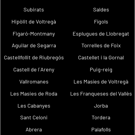
Subirats
Saldes
Hipòlit de Voltregà
Fígols
Figaró-Montmany
Esplugues de Llobregat
Aguilar de Segarra
Torrelles de Foix
Castellfollit de Riubregós
Castellet i la Gornal
Castell de l´Areny
Puig-reig
Vallromanes
Les Masíes de Voltregà
Les Masies de Roda
Les Franqueses del Vallès
Les Cabanyes
Jorba
Sant Celoni
Tordera
Abrera
Palafolls