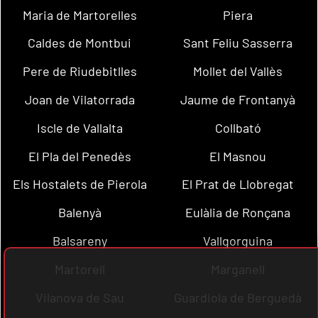
Maria de Martorelles
Piera
Caldes de Montbui
Sant Feliu Sasserra
Pere de Riudebitlles
Mollet del Vallès
Joan de Vilatorrada
Jaume de Frontanyà
Iscle de Vallalta
Collbató
El Pla del Penedès
El Masnou
Els Hostalets de Pierola
El Prat de Llobregat
Balenyà
Eulàlia de Ronçana
Balsareny
Vallgorguina
Martorell
Marganell
Vilanova de Sau
Guardiola de Berguedà