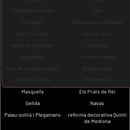
Palma de Cervelló
Teià
Montgat
Margarida de Montbui
Martí Sarroca
Martí de Tous
Martí de Centelles
Castellolí
Puigdàlber
Fe del Penedès
Fost de Campsentelles
Quirze Safaja
Quirze del Vallès
Matadepera
Masquefa
Els Prats de Rei
Gelida
Navas
Palau-solità i Plegamans
reforma decorativa Quintí
de Mediona