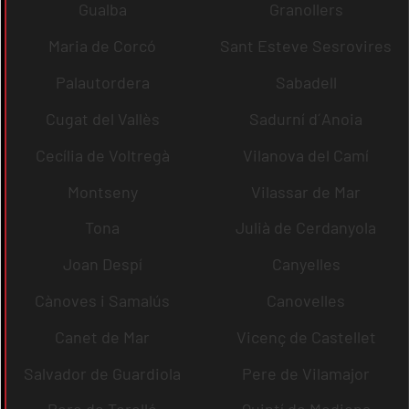
Gualba
Granollers
Maria de Corcó
Sant Esteve Sesrovires
Palautordera
Sabadell
Cugat del Vallès
Sadurní d´Anoia
Cecília de Voltregà
Vilanova del Camí
Montseny
Vilassar de Mar
Tona
Julià de Cerdanyola
Joan Despí
Canyelles
Cànoves i Samalús
Canovelles
Canet de Mar
Vicenç de Castellet
Salvador de Guardiola
Pere de Vilamajor