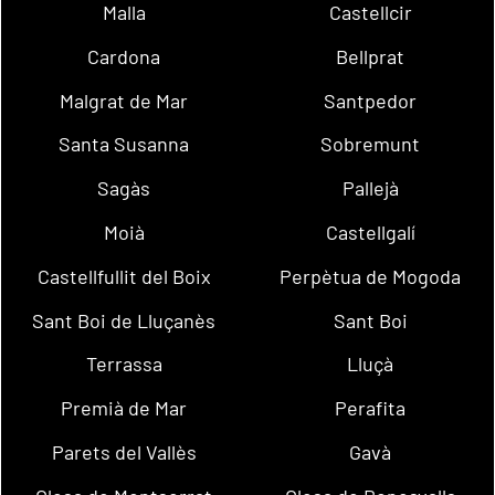
Malla
Castellcir
Cardona
Bellprat
Malgrat de Mar
Santpedor
Santa Susanna
Sobremunt
Sagàs
Pallejà
Moià
Castellgalí
Castellfullit del Boix
Perpètua de Mogoda
Sant Boi de Lluçanès
Sant Boi
Terrassa
Lluçà
Premià de Mar
Perafita
Parets del Vallès
Gavà