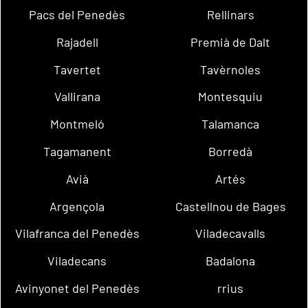
Pacs del Penedès
Rellinars
Rajadell
Premià de Dalt
Tavertet
Tavèrnoles
Vallirana
Montesquiu
Montmeló
Talamanca
Tagamanent
Borredà
Avià
Artés
Argençola
Castellnou de Bages
Vilafranca del Penedès
Viladecavalls
Viladecans
Badalona
Avinyonet del Penedès
rrius