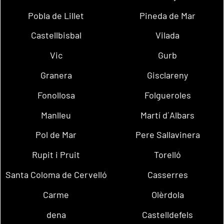
Pobla de Lillet
Pineda de Mar
Castellbisbal
Vilada
Vic
Gurb
Granera
Gisclareny
Fonollosa
Folgueroles
Manlleu
Martí d´Albars
Pol de Mar
Pere Sallavinera
Rupit i Pruit
Torelló
Santa Coloma de Cervelló
Casserres
Carme
Olèrdola
dena
Castelldefels