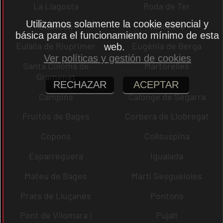
La Llagosta
Roda de Ter
Utilizamos solamente la cookie esencial y
Cubelles
Vallcebre
básica para el funcionamiento mínimo de esta
Eulàlia de Riuprimer
Eugènia de Berga
web.
Ver políticas y gestión de cookies
Santa Coloma de
Martorelles
Gramenet
RECHAZAR
ACEPTAR
Campins
Calonge de Segarra
Fruitós de Bages
Corbera de Llobregat
Copons
Collsuspina
Esparreguera
Igualada
Mateu de Bages
Martí Sesgueioles
Prats de Lluçanès
Pontons
Pont de Vilomara i
Pujalt