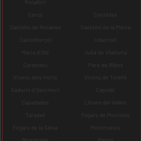
Rocafort
Cercs
Centelles
Castellví de Rosanes
Castellví de la Marca
Castellterçol
Ullastrell
Maria d´Oló
Julià de Vilatorta
Cardedeu
Pere de Ribes
Vicenç dels Horts
Vicenç de Torelló
Sadurní d´Osormort
Capolat
Capellades
Llinars del Vallès
Taradell
Fogars de Montclús
Fogars de la Selva
Montmaneu
Montmajor
Papiol