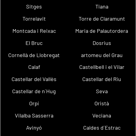
Sitges
Tiana
Torrelavit
Torre de Claramunt
Montcada i Reixac
Maria de Palautordera
El Bruc
Dosrius
Cornellà de Llobregat
artomeu del Grau
Calaf
Castellbell i el Vilar
Castellar del Vallès
Castellar del Riu
Castellar de n´Hug
Seva
Orpí
Oristà
Vilalba Sasserra
Veciana
Avinyó
Caldes d´Estrac