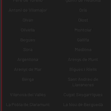
Pere de Torelló
Quintí de Mediona
Antoni de Vilamajor
Orís
Olvan
Olost
Olivella
Montclar
Begues
Gallifa
Sora
Mediona
Argentona
Arenys de Munt
Arenys de Mar
Bigues i Riells
Berga
Sant Andreu de
Llavaneres
Vilanova del Vallès
Cugat Sesgarrigues
La Pobla de Claramunt
La Nou de Berguedà