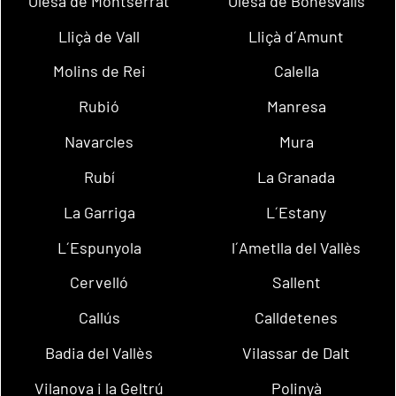
Olesa de Montserrat
Olesa de Bonesvalls
Lliçà de Vall
Lliçà d´Amunt
Molins de Rei
Calella
Rubió
Manresa
Navarcles
Mura
Rubí
La Granada
La Garriga
L´Estany
L´Espunyola
l´Ametlla del Vallès
Cervelló
Sallent
Callús
Calldetenes
Badia del Vallès
Vilassar de Dalt
Vilanova i la Geltrú
Polinyà