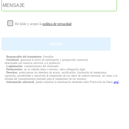
He leído y acepto la
política de privacidad
.
·
Responsable del tratamiento
: Fervalles
·
Finalidad
: gestionar el envío de información y prospección comercial,
relacionada con nuestros servicios y/o productos.
·
Legitimación
: consentimiento del interesado.
·
Destinatarios
: no se cederán datos a terceros, salvo obligación legal.
·
Derechos
: podrá ejercer los derechos de acceso, rectificación, limitación de tratamiento,
supresión, portabilidad y oposición al tratamiento de sus datos de carácter personal, así como a la
retirada del consentimiento prestado para el tratamiento de los mismos.
·
Información adicional
: puede consultar la información detallada sobre Protección de Datos
aquí
.