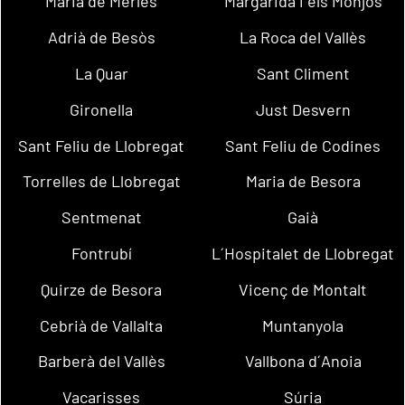
Maria de Merlès
Margarida i els Monjos
Adrià de Besòs
La Roca del Vallès
La Quar
Sant Climent
Gironella
Just Desvern
Sant Feliu de Llobregat
Sant Feliu de Codines
Torrelles de Llobregat
Maria de Besora
Sentmenat
Gaià
Fontrubí
L´Hospitalet de Llobregat
Quirze de Besora
Vicenç de Montalt
Cebrià de Vallalta
Muntanyola
Barberà del Vallès
Vallbona d´Anoia
Vacarisses
Súria