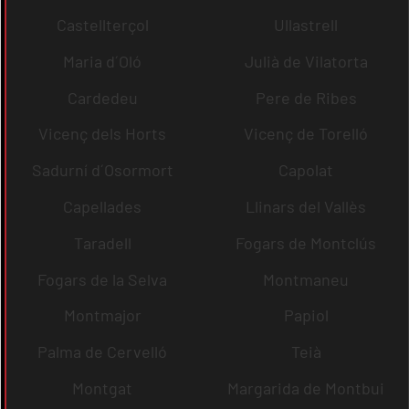
Castellterçol
Ullastrell
Maria d´Oló
Julià de Vilatorta
Cardedeu
Pere de Ribes
Vicenç dels Horts
Vicenç de Torelló
Sadurní d´Osormort
Capolat
Capellades
Llinars del Vallès
Taradell
Fogars de Montclús
Fogars de la Selva
Montmaneu
Montmajor
Papiol
Palma de Cervelló
Teià
Montgat
Margarida de Montbui