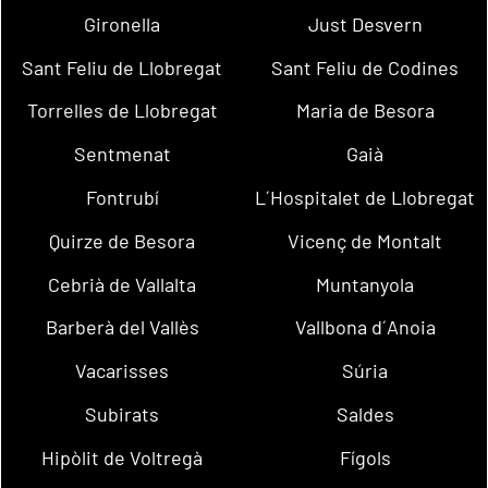
Gironella
Just Desvern
Sant Feliu de Llobregat
Sant Feliu de Codines
Torrelles de Llobregat
Maria de Besora
Sentmenat
Gaià
Fontrubí
L´Hospitalet de Llobregat
Quirze de Besora
Vicenç de Montalt
Cebrià de Vallalta
Muntanyola
Barberà del Vallès
Vallbona d´Anoia
Vacarisses
Súria
Subirats
Saldes
Hipòlit de Voltregà
Fígols