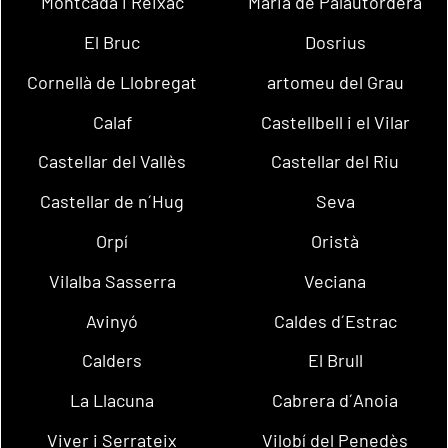
Montcada i Reixac
Maria de Palautordera
El Bruc
Dosrius
Cornellà de Llobregat
artomeu del Grau
Calaf
Castellbell i el Vilar
Castellar del Vallès
Castellar del Riu
Castellar de n´Hug
Seva
Orpí
Oristà
Vilalba Sasserra
Veciana
Avinyó
Caldes d´Estrac
Calders
El Brull
La Llacuna
Cabrera d´Anoia
Viver i Serrateix
Vilobí del Penedès