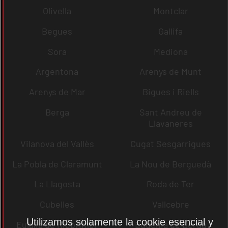
Olivella
Montclar
Begues
Gallifa
Sora
Mediona
Argentona
Arenys de Munt
Arenys de Mar
Bigues i Riells
Berga
Sant Andreu de
Llavaneres
Vilanova del Vallès
Cugat Sesgarrigues
La Pobla de Claramunt
La Nou de Berguedà
La Llagosta
Roda de Ter
Cubelles
Vallcebre
Utilizamos solamente la cookie esencial y
Eulàlia de Riuprimer
Eugènia de Berga