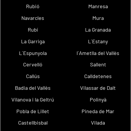
Rubió
Manresa
Navarcles
Mura
Rubí
La Granada
La Garriga
L´Estany
L´Espunyola
l´Ametlla del Vallès
Cervelló
Sallent
Callús
Calldetenes
Badia del Vallès
Vilassar de Dalt
Vilanova i la Geltrú
Polinyà
Pobla de Lillet
Pineda de Mar
Castellbisbal
Vilada