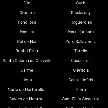
Vic
Gurb
Granera
Gisclareny
Fonollosa
Folgueroles
Manlleu
Martí d´Albars
Pol de Mar
Pere Sallavinera
Rupit i Pruit
Torelló
Santa Coloma de Cervelló
Casserres
Carme
Olèrdola
dena
Castelldefels
Maria de Martorelles
Piera
Caldes de Montbui
Sant Feliu Sasserra