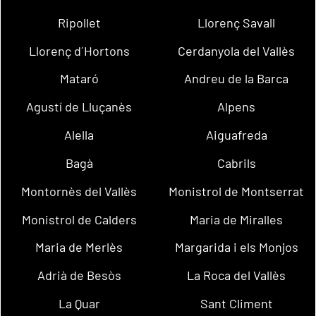
Ripollet
Llorenç Savall
Llorenç d´Hortons
Cerdanyola del Vallès
Mataró
Andreu de la Barca
Agustí de Lluçanès
Alpens
Alella
Aiguafreda
Bagà
Cabrils
Montornès del Vallès
Monistrol de Montserrat
Monistrol de Calders
Maria de Miralles
Maria de Merlès
Margarida i els Monjos
Adrià de Besòs
La Roca del Vallès
La Quar
Sant Climent