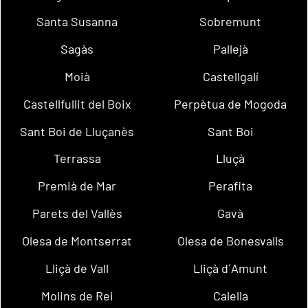
Santa Susanna
Sobremunt
Sagàs
Pallejà
Moià
Castellgalí
Castellfullit del Boix
Perpètua de Mogoda
Sant Boi de Lluçanès
Sant Boi
Terrassa
Lluçà
Premià de Mar
Perafita
Parets del Vallès
Gavà
Olesa de Montserrat
Olesa de Bonesvalls
Lliçà de Vall
Lliçà d´Amunt
Molins de Rei
Calella