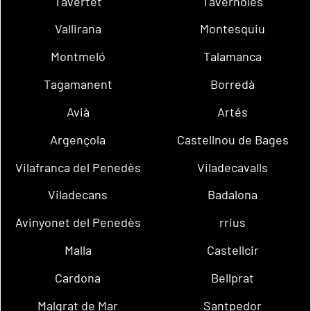
Tavertet
Tavèrnoles
Vallirana
Montesquiu
Montmeló
Talamanca
Tagamanent
Borredà
Avià
Artés
Argençola
Castellnou de Bages
Vilafranca del Penedès
Viladecavalls
Viladecans
Badalona
Avinyonet del Penedès
rrius
Malla
Castellcir
Cardona
Bellprat
Malgrat de Mar
Santpedor