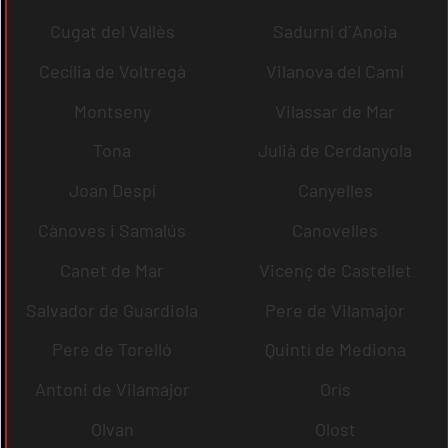
Cugat del Vallès
Sadurní d´Anoia
Cecília de Voltregà
Vilanova del Camí
Montseny
Vilassar de Mar
Tona
Julià de Cerdanyola
Joan Despí
Canyelles
Cànoves i Samalús
Canovelles
Canet de Mar
Vicenç de Castellet
Salvador de Guardiola
Pere de Vilamajor
Pere de Torelló
Quintí de Mediona
Antoni de Vilamajor
Orís
Olvan
Olost