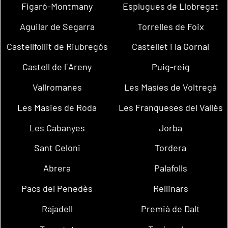
Figaró-Montmany
Esplugues de Llobregat
Aguilar de Segarra
Torrelles de Foix
Castellfollit de Riubregós
Castellet i la Gornal
Castell de l´Areny
Puig-reig
Vallromanes
Les Masíes de Voltregà
Les Masies de Roda
Les Franqueses del Vallès
Les Cabanyes
Jorba
Sant Celoni
Tordera
Abrera
Palafolls
Pacs del Penedès
Rellinars
Rajadell
Premià de Dalt