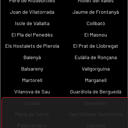
Pere de Riudebitlles
Mollet del Vallès
Joan de Vilatorrada
Jaume de Frontanyà
Iscle de Vallalta
Collbató
El Pla del Penedès
El Masnou
Els Hostalets de Pierola
El Prat de Llobregat
Balenyà
Eulàlia de Ronçana
Balsareny
Vallgorguina
Martorell
Marganell
Vilanova de Sau
Guardiola de Berguedà
Gualba
Granollers
Maria de Corcó
Sant Esteve Sesrovires
Palautordera
Sabadell