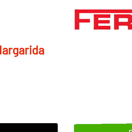
Margarida
E