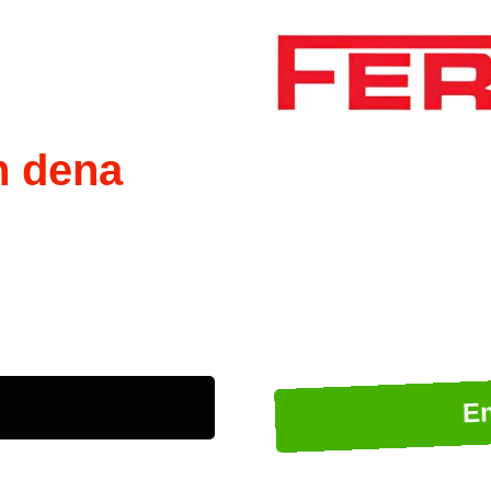
n dena
E