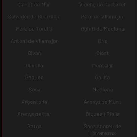
Canet de Mar
Vicenç de Castellet
Salvador de Guardiola
Pere de Vilamajor
Pere de Torelló
Quintí de Mediona
Antoni de Vilamajor
Orís
Olvan
Olost
Olivella
Montclar
Begues
Gallifa
Sora
Mediona
Argentona
Arenys de Munt
Arenys de Mar
Bigues i Riells
Berga
Sant Andreu de
Llavaneres