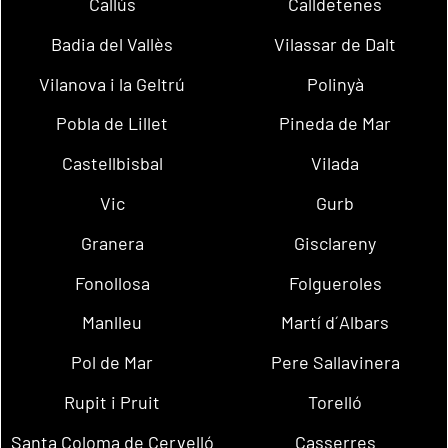
Callús
Calldetenes
Badia del Vallès
Vilassar de Dalt
Vilanova i la Geltrú
Polinyà
Pobla de Lillet
Pineda de Mar
Castellbisbal
Vilada
Vic
Gurb
Granera
Gisclareny
Fonollosa
Folgueroles
Manlleu
Martí d´Albars
Pol de Mar
Pere Sallavinera
Rupit i Pruit
Torelló
Santa Coloma de Cervelló
Casserres