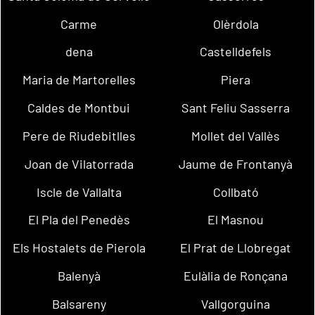
Carme
Olèrdola
dena
Castelldefels
Maria de Martorelles
Piera
Caldes de Montbui
Sant Feliu Sasserra
Pere de Riudebitlles
Mollet del Vallès
Joan de Vilatorrada
Jaume de Frontanyà
Iscle de Vallalta
Collbató
El Pla del Penedès
El Masnou
Els Hostalets de Pierola
El Prat de Llobregat
Balenyà
Eulàlia de Ronçana
Balsareny
Vallgorguina