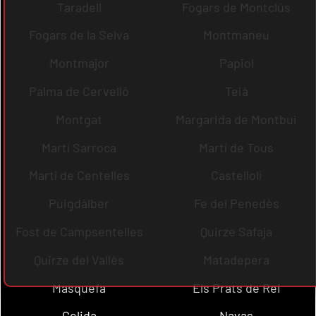
Taradell
Fogars de Montclús
Fogars de la Selva
Montmaneu
Montmajor
Papiol
Palma de Cervelló
Teià
Montgat
Margarida de Montbui
Martí Sarroca
Martí de Tous
Martí de Centelles
Castellolí
Puigdàlber
Fe del Penedès
Fost de Campsentelles
Quirze Safaja
Quirze del Vallès
Matadepera
Masquefa
Els Prats de Rei
Gelida
Navas