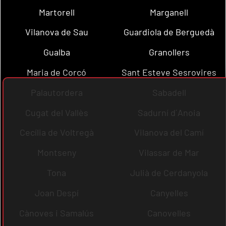
Martorell
Marganell
Vilanova de Sau
Guardiola de Berguedà
Gualba
Granollers
Maria de Corcó
Sant Esteve Sesrovires
Palautordera
Sabadell
Cugat del Vallès
Sadurní d´Anoia
Cecília de Voltregà
Vilanova del Camí
Montseny
Vilassar de Mar
Tona
Julià de Cerdanyola
Joan Despí
Canyelles
Cànoves i Samalús
Canovelles