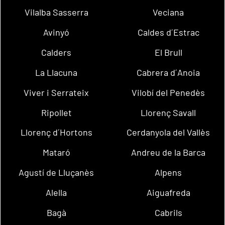
Vilalba Sasserra
Veciana
Avinyó
Caldes d´Estrac
Calders
El Brull
La Llacuna
Cabrera d´Anoia
Viver i Serrateix
Vilobí del Penedès
Ripollet
Llorenç Savall
Llorenç d´Hortons
Cerdanyola del Vallès
Mataró
Andreu de la Barca
Agustí de Lluçanès
Alpens
Alella
Aiguafreda
Bagà
Cabrils