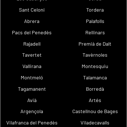
Sant Celoni
Tordera
Abrera
Palafolls
Pacs del Penedès
Rellinars
Rajadell
Premià de Dalt
Tavertet
Tavèrnoles
Vallirana
Montesquiu
Montmeló
Talamanca
Tagamanent
Borredà
Avià
Artés
Argençola
Castellnou de Bages
Vilafranca del Penedès
Viladecavalls