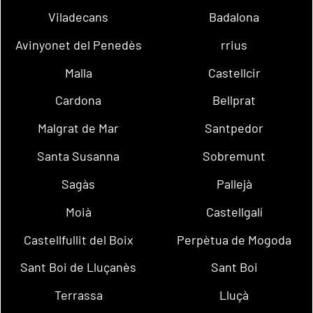
Viladecans
Badalona
Avinyonet del Penedès
rrius
Malla
Castellcir
Cardona
Bellprat
Malgrat de Mar
Santpedor
Santa Susanna
Sobremunt
Sagàs
Pallejà
Moià
Castellgalí
Castellfullit del Boix
Perpètua de Mogoda
Sant Boi de Lluçanès
Sant Boi
Terrassa
Lluçà