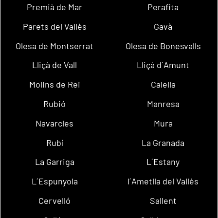
Premià de Mar
Perafita
Parets del Vallès
Gavà
Olesa de Montserrat
Olesa de Bonesvalls
Lliçà de Vall
Lliçà d´Amunt
Molins de Rei
Calella
Rubió
Manresa
Navarcles
Mura
Rubí
La Granada
La Garriga
L´Estany
L´Espunyola
l´Ametlla del Vallès
Cervelló
Sallent