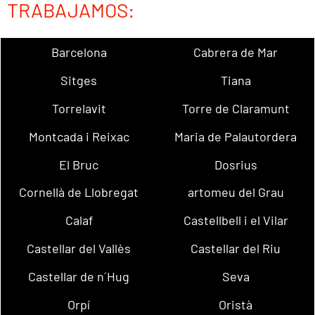
TRABAJAMOS:
Barcelona
Cabrera de Mar
Sitges
Tiana
Torrelavit
Torre de Claramunt
Montcada i Reixac
Maria de Palautordera
El Bruc
Dosrius
Cornellà de Llobregat
artomeu del Grau
Calaf
Castellbell i el Vilar
Castellar del Vallès
Castellar del Riu
Castellar de n´Hug
Seva
Orpí
Oristà