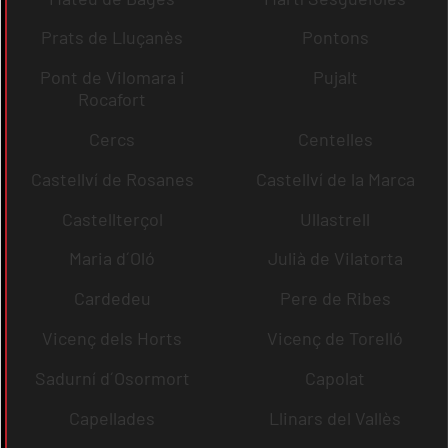
Prats de Lluçanès
Pontons
Pont de Vilomara i
Pujalt
Rocafort
Cercs
Centelles
Castellví de Rosanes
Castellví de la Marca
Castellterçol
Ullastrell
Maria d´Oló
Julià de Vilatorta
Cardedeu
Pere de Ribes
Vicenç dels Horts
Vicenç de Torelló
Sadurní d´Osormort
Capolat
Capellades
Llinars del Vallès