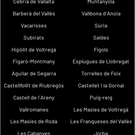
Cebrià de Vallalta
Muntanyola
Barberà del Vallès
Vallbona d´Anoia
Vacarisses
Súria
Subirats
Saldes
Hipòlit de Voltregà
Fígols
Figaró-Montmany
Esplugues de Llobregat
Aguilar de Segarra
Torrelles de Foix
Castellfollit de Riubregós
Castellet i la Gornal
Castell de l´Areny
Puig-reig
Vallromanes
Les Masíes de Voltregà
Les Masies de Roda
Les Franqueses del Vallès
Les Cabanyes
Jorba