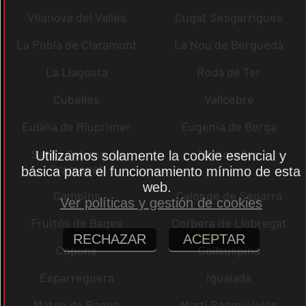
Vilanova del Vallès
Cugat Sesgarrigues
La Pobla de Claramunt
La Nou de Berguedà
La Llagosta
Roda de Ter
Cubelles
Vallcebre
Eulàlia de Riuprimer
Eugènia de Berga
Santa Coloma de
Martorelles
Utilizamos solamente la cookie esencial y
Gramenet
básica para el funcionamiento mínimo de esta
web.
Campins
Calonge de Segarra
Ver políticas y gestión de cookies
Fruitós de Bages
Corbera de Llobregat
RECHAZAR
ACEPTAR
Copons
Collsuspina
Esparreguera
Igualada
Mateu de Bages
Martí Sesgueioles